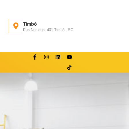
Timbó
Rua Noruega, 431 Timbó - SC