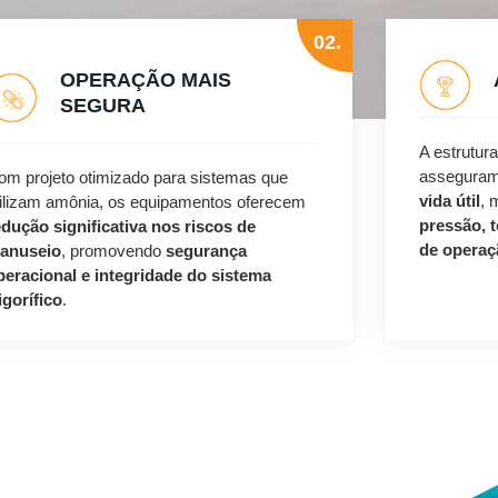
02.
OPERAÇÃO MAIS
SEGURA
A estrutur
assegura
om projeto otimizado para sistemas que
vida útil
,
tilizam amônia, os equipamentos oferecem
pressão, 
edução significativa nos riscos de
de operaç
anuseio
, promovendo
segurança
peracional e integridade do sistema
igorífico
.