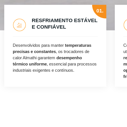
01.
RESFRIAMENTO ESTÁVEL
E CONFIÁVEL
Desenvolvidos para manter
temperaturas
C
precisas e constantes
, os trocadores de
u
calor Almathi garantem
desempenho
r
térmico uniforme
, essencial para processos
m
industriais exigentes e contínuos.
o
fr