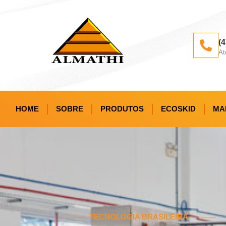
(
At
HOME
SOBRE
PRODUTOS
ECOSKID
MA
TECNOLOGIA BRASILEIRA