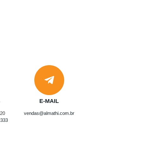
S
E-MAIL
720
vendas@almathi.com.br
2333