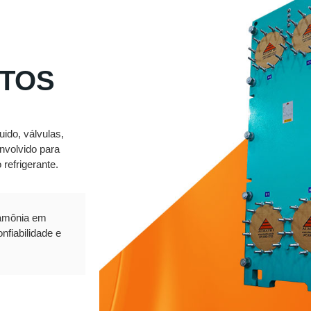
STOS
uido, válvulas,
envolvido para
refrigerante.
m amônia em
fiabilidade e