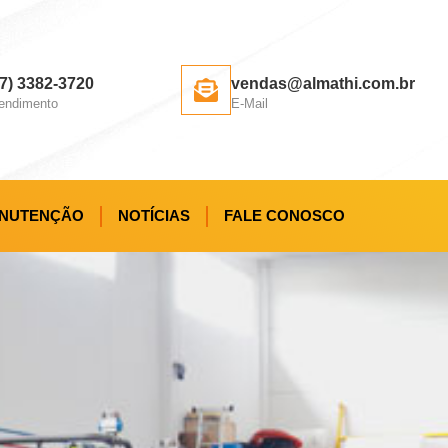
47) 3382-3720
vendas@almathi.com.br
endimento
E-Mail
NUTENÇÃO
NOTÍCIAS
FALE CONOSCO