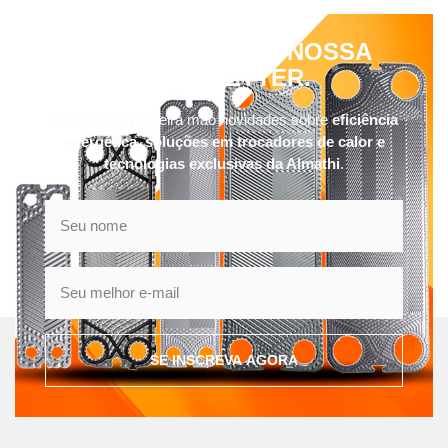
INSCREVA-SE EM NOSSA
NEWSLETTER.
Receba em primeira mão novidades sobre
eficiência
energética, soluções em trocadores de calor e
tecnologias exclusivas da Almathi
.
SE INSCREVA AGORA