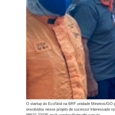
O startup do EcoSkid na BRF unidade Mineiros/GO p
envolvidos nesse projeto de sucesso! Interessado 
99632-2333E-mail: vendas@almathi.com.br