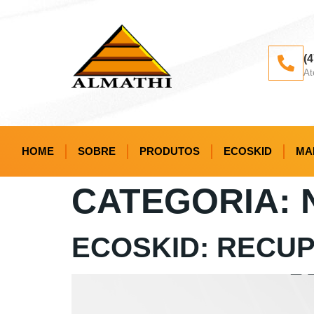
(
At
HOME
SOBRE
PRODUTOS
ECOSKID
MA
CATEGORIA:
ECOSKID: RECU