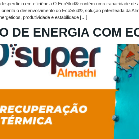
esperdício em eficiência O EcoSkid®️ contém uma capacidade de apr
e orienta o desenvolvimento do EcoSkid®️, solução patenteada da Al
ergéticos, produtividade e estabilidade […]
O DE ENERGIA COM E