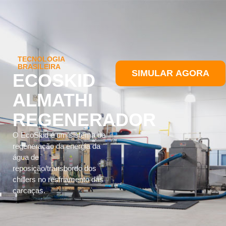
TECNOLOGIA
BRASILEIRA
SIMULAR AGORA
ECOSKID
ALMATHI
REGENERADOR
O EcoSkid é um sistema de
regeneração da energia da
água de
reposição/transbordo dos
chillers no resfriamento das
carcaças.